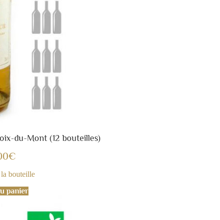
ix-du-Mont (12 bouteilles)
00
€
la bouteille
u panier