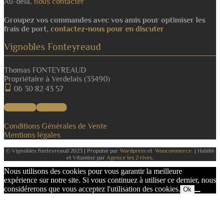
Au-delà,
nous contacter
Groupez vos commandes avec vos amis pour optimiser les
frais de port,
contactez-nous pour en discuter
Vignobles Fonteyreaud
Thomas FONTEYREAUD
Propriétaire à Verdelais (33490)
06 30 82 43 57
Facebook
Instagram
Conditions Générales de Vente
Mentions légales
© Vignobles Fonteyreaud 2023 | Propulsé par
Wordpress
et
Woocommerce
| Habillé
et Vitaminé par
Agence les 2 rives
.
Nous utilisons des cookies pour vous garantir la meilleure
expérience sur notre site. Si vous continuez à utiliser ce dernier, nous
considérerons que vous acceptez l'utilisation des cookies.
Ok