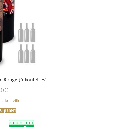
 Rouge (6 bouteilles)
20
€
la bouteille
u panier