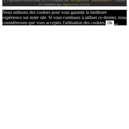
© Vignobles Fonteyreaud 2023 | Propulsé par
Wordpress
et
Woocommerce
| Habillé
et Vitaminé par
Agence les 2 rives
.
Nous utilisons des cookies pour vous garantir la meilleure
expérience sur notre site. Si vous continuez à utiliser ce dernier, nous
considérerons que vous acceptez l'utilisation des cookies.
Ok