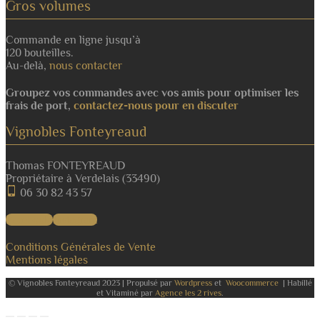
Gros volumes
Commande en ligne jusqu’à
120 bouteilles.
Au-delà,
nous contacter
Groupez vos commandes avec vos amis pour optimiser les
frais de port,
contactez-nous pour en discuter
Vignobles Fonteyreaud
Thomas FONTEYREAUD
Propriétaire à Verdelais (33490)
06 30 82 43 57
Facebook
Instagram
Conditions Générales de Vente
Mentions légales
© Vignobles Fonteyreaud 2023 | Propulsé par
Wordpress
et
Woocommerce
| Habillé
et Vitaminé par
Agence les 2 rives
.