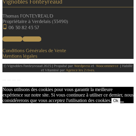
Vignobles Fonteyreaud
Thomas FONTEYREAUD
Propriétaire à Verdelais (33490)
06 30 82 43 57
Facebook
Instagram
Conditions Générales de Vente
Mentions légales
© Vignobles Fonteyreaud 2023 | Propulsé par
Wordpress
et
Woocommerce
| Habillé
et Vitaminé par
Agence les 2 rives
.
Nous utilisons des cookies pour vous garantir la meilleure
expérience sur notre site. Si vous continuez à utiliser ce dernier, nous
considérerons que vous acceptez l'utilisation des cookies.
Ok