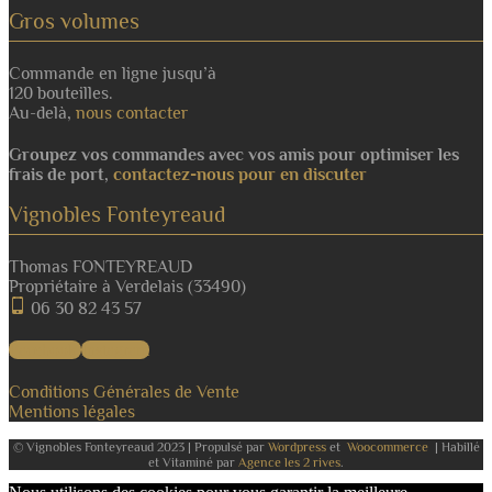
Gros volumes
Commande en ligne jusqu’à
120 bouteilles.
Au-delà,
nous contacter
Groupez vos commandes avec vos amis pour optimiser les
frais de port,
contactez-nous pour en discuter
Vignobles Fonteyreaud
Thomas FONTEYREAUD
Propriétaire à Verdelais (33490)
06 30 82 43 57
Facebook
Instagram
Conditions Générales de Vente
Mentions légales
© Vignobles Fonteyreaud 2023 | Propulsé par
Wordpress
et
Woocommerce
| Habillé
et Vitaminé par
Agence les 2 rives
.